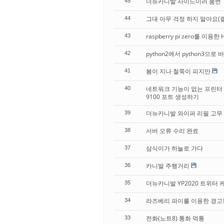
더뉴카니발 사이드미러 품번
45
그대 아무 걱정 하지 말아요(
44
raspberry pi zero를 이용한
43
python2에서 python3으로 바
42
봄이 지나 철쭉이 피지만
41
네트워크 기능이 없는 프린터 rasp
40
9100 포트 생성하기
더뉴카니발 와이퍼 리필 고무
39
서버 오류 수리 완료
38
삼식이가 하늘로 가다
37
카니발 주행거리
36
더뉴카니발 YP2020 트위터 
35
라즈베리 파이를 이용한 경고
34
전화(노트8) 통화 먹통
33