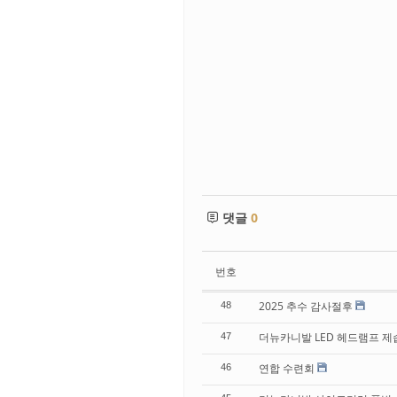
댓글
0
번호
2025 추수 감사절후
48
더뉴카니발 LED 헤드램프 제
47
연합 수련회
46