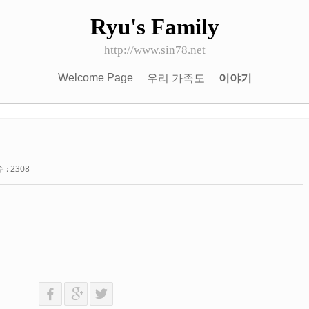
Ryu's Family
http://www.sin78.net
Welcome Page
우리 가족도
이야기
: 2308