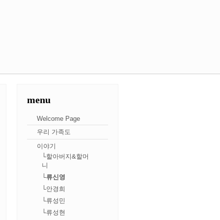
menu
Welcome Page
우리 가족도
이야기
└할아버지&할머
니
└류신영
└안경희
└류성민
└류성현