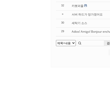
카봇퍼즐
32
서버 하드가 망가졌어요
»
세탁기 소스
30
Adios! Amigo! Bonjour ench
29
검