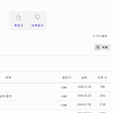
추천 0
비추천 0
이 게시물을
목록
제목
글쓴이
날짜
조회 수
아빠
2025.11.18
788
습제 품번
아빠
2025.01.23
1561
아빠
2024.07.30
1718