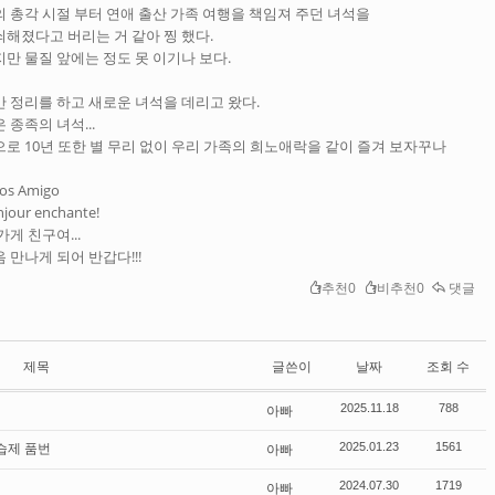
의 총각 시절 부터 연애 출산 가족 여행을 책임져 주던 녀석을
쇠해졌다고 버리는 거 같아 찡 했다.
만 물질 앞에는 정도 못 이기나 보다.
만 정리를 하고 새로운 녀석을 데리고 왔다.
 종족의 녀석...
으로 10년 또한 별 무리 없이 우리 가족의 희노애락을 같이 즐겨 보자꾸나
ios Amigo
jour enchante!
게 친구여...
 만나게 되어 반갑다!!!
추천0
비추천0
댓글
제목
글쓴이
날짜
조회 수
아빠
2025.11.18
788
습제 품번
아빠
2025.01.23
1561
아빠
2024.07.30
1719