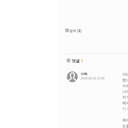
첨부 [
2
]
댓글
1
아빠
1
2019.09.20 22:55
했다
수
나
작 
헤
기 
헤
눈물