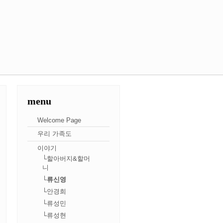
menu
Welcome Page
우리 가족도
이야기
└할아버지&할머
니
└류신영
└안경희
└류성민
└류성현