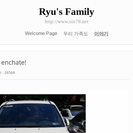
Ryu's Family
http://www.sin78.net
Welcome Page
우리 가족도
이야기
 enchate!
: 26564