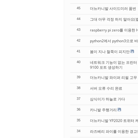
더뉴카니발 사이드미러 품번
45
그대 아무 걱정 하지 말아요(
44
raspberry pi zero를 이용한
43
python2에서 python3으로 바
42
봄이 지나 철쭉이 피지만
41
네트워크 기능이 없는 프린터 rasp
40
9100 포트 생성하기
더뉴카니발 와이퍼 리필 고무
39
서버 오류 수리 완료
38
삼식이가 하늘로 가다
37
카니발 주행거리
36
더뉴카니발 YP2020 트위터 
35
라즈베리 파이를 이용한 경고
34