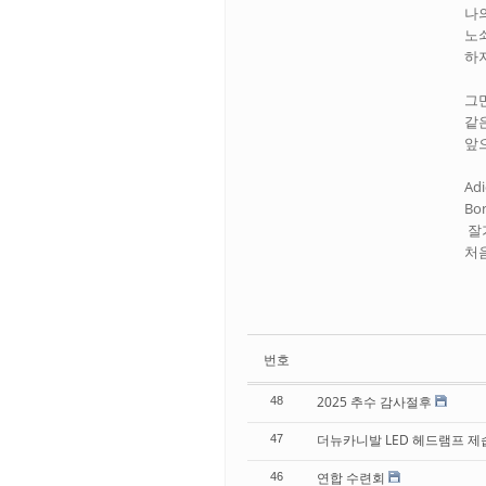
나
노
하지
그
같은
앞
Ad
Bon
잘가
처음
번호
2025 추수 감사절후
48
더뉴카니발 LED 헤드램프 제
47
연합 수련회
46