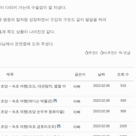
년이 다되어 가는데 수술없이 잘 지냈다.
네 병원의 말처럼 성장하면서 구강의 구조도 같이 발달을 하여
흡계 쪽도 상황이 나아진것 같다.
나님께서 은연중에 도와 주셨다.
추천0
비추천0
댓글
제목
글쓴이
날짜
조회 수
도 초당 ~ 속초 여행(조도, 대관람차, 엘젤 어
아빠
2023.02.08
919
원도 초당 ~ 속초 여행(에디슨 박물관)
아빠
2023.02.08
939
원도 초당 ~ 속초 여행(초당 순두부 동화마을)
아빠
2023.02.08
958
원도 초당 ~ 속초 여행(속초 금호리조트)
아빠
2023.02.08
1025