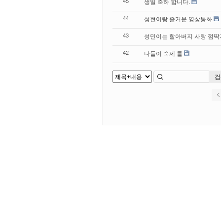
생일 축하 합니다.
45
성현이랑 즐거운 영상통화
44
성민이는 할아버지 사랑 껌딱
43
나들이 숙제 틀
42
검