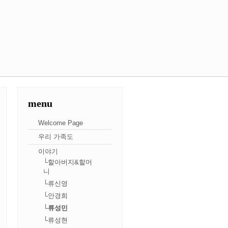
menu
Welcome Page
우리 가족도
이야기
└할아버지&할머
니
└류신영
└안경희
└류성민
└류성현