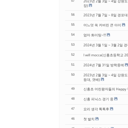
2023년 2월 3일 ~ 4일 강
57
장)
2023년 7월 7일 ~ 8일 경포대
56
어느덧 쑥 커버린 큰 아이
55
엄마 화이팅~!!!
54
2024년 3월 1일 ~ 3월 2일 경
53
I will mocca(신흥초등학교 2
52
2024년 7월 31일 방학중에
51
2023년 2월 3일 ~ 4일 강
50
등대, 갯배)
신흥초 어린왕자들의 Happy
49
신흥 피닉스 경기 중
48
요리 생각 톡톡후
47
첫 발치
46