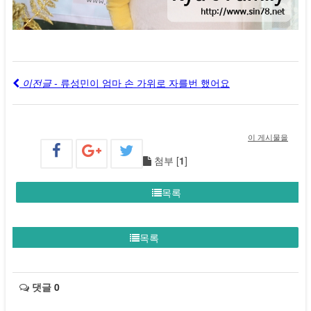
이전글 -
류성민이 엄마 손 가위로 자를번 했어요
이 게시물을
첨부 [
1
]
목록
목록
댓글
0