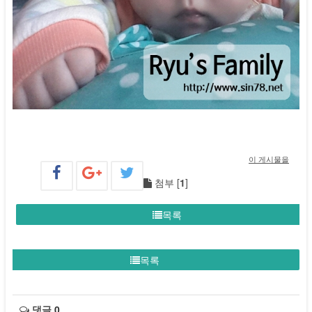
이 게시물을
첨부 [
1
]
목록
목록
댓글
0