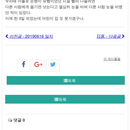
우리때 아폴로 눈병이 유행이었던 시절 빨라 나을려면
다른 사람에게 옮기면 낫는다고 열심히 눈을 비벼 다른 사람 눈을 비볐
던 적이 있었다.
이제 한 3일 되었는데 어린이 집 또 못가겠구나.
이전글 -
20190616 일지
日床
- 다음글
이 게시물을
목록
목록
댓글
0