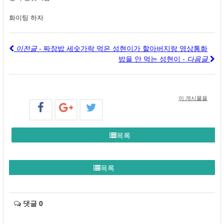
화이팅 하자
이전글 -
짜장밥 세숫가락 먹은 성현이가 할아버지랑 영상통화
밥을 안 먹는 성현이
- 다음글
이 게시물을
목록
목록
댓글
0