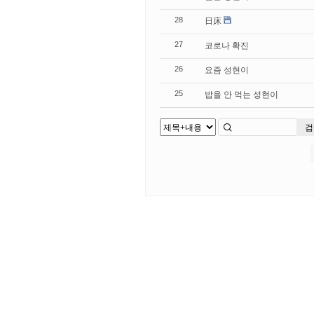
日床
28
코로나 확진
27
요즘 성현이
26
밥을 안 먹는 성현이
25
검