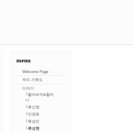
menu
Welcome Page
우리 가족도
이야기
└할아버지&할머
니
└류신영
└안경희
└류성민
└류성현