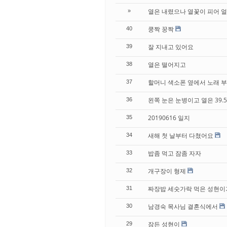
열은 내렸으나 열꽃이 피어 얼
»
쿵짝 꿍짝
40
잘 지내고 있어요
39
열은 떨어지고
38
할머니 색소폰 옆에서 노래 
37
왼쪽 눈은 눈병이고 열은 39.
36
20190616 일지
35
새해 첫 날부터 다쳤어요
34
밥좀 먹고 잠좀 자자
33
개구장이 형제
32
짜장밥 세숫가락 먹은 성현이
31
남경숙 목사님 결혼식에서
30
잠든 성현이
29