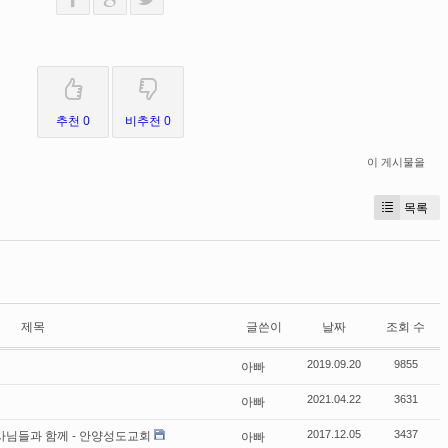
추천 0
비추천 0
이 게시물을
목록
제목
글쓴이
날짜
조회 수
아빠
2019.09.20
9855
아빠
2021.04.22
3631
사님들과 함께 - 안양성도교회
아빠
2017.12.05
3437