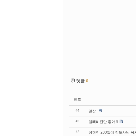
댓글
0
번호
일상..
44
텔레비젼만 좋아요
43
성현이 200일에 전도사님 목
42